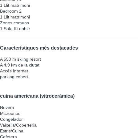
1 Llit matrimoni
Bedroom 2
1 Llit matrimoni
Zones comuns
1 Sofa llit doble
Característiques més destacades
A 550 m skiing resort
A 4,9 km de la ciutat
Accés Internet
parking cobert
cuina americana (vitroceràmica)
Nevera
Microones
Congelador
Vaixella/Coberteria
Estris/Cuina
Cafetera