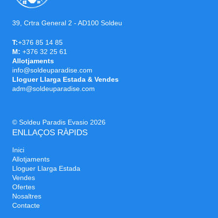
39, Crtra General 2 - AD100 Soldeu
T:
+376 85 14 85
M:
+376 32 25 61
Allotjaments
info@soldeuparadise.com
Lloguer Llarga Estada & Vendes
adm@soldeuparadise.com
© Soldeu Paradis Evasio 2026
ENLLAÇOS RÀPIDS
Inici
Allotjaments
Lloguer Llarga Estada
Vendes
Ofertes
Nosaltres
Contacte