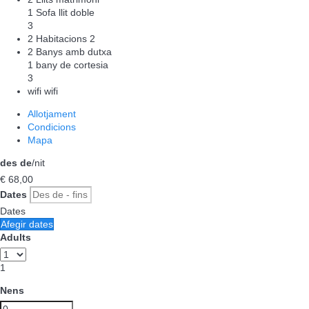
1 Sofa llit doble
3
2 Habitacions
2
2 Banys amb dutxa
1 bany de cortesia
3
wifi
wifi
Allotjament
Condicions
Mapa
des de
/nit
€ 68,
00
Dates
Dates
Afegir dates
Adults
1
Nens