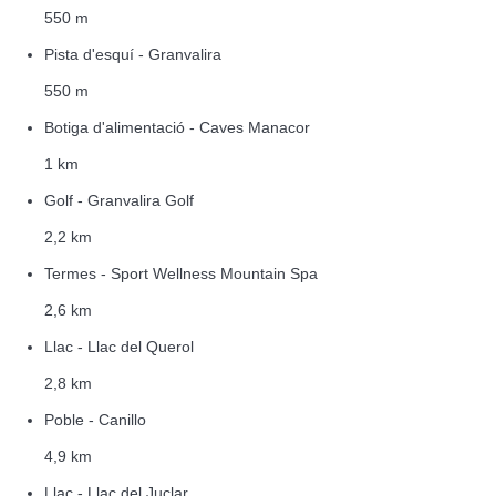
550 m
Pista d'esquí - Granvalira
550 m
Botiga d'alimentació - Caves Manacor
1 km
Golf - Granvalira Golf
2,2 km
Termes - Sport Wellness Mountain Spa
2,6 km
Llac - Llac del Querol
2,8 km
Poble - Canillo
4,9 km
Llac - Llac del Juclar