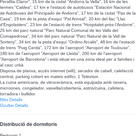
Perafita-Claror", 15 km de la ciutat "Andorra la Vella", 16 km de les
termes "Caldea", 17 km e l'estació de autobusos "Estación Nacional
de Autobuses del Principado de Andorra", 17 km de la ciutat "Pas de la
Casa", 19 km de la pista d'esquí "Pal Arinsal", 20 km del llac "Llac
d'Engolasters", 23 km de l'estació de trens "Hospitalet-près-l'Andorre",
25 km del parc natural "Parc Natural Comunal de les Valls del
Comapedrosa", 34 km del parc natural "Parc Natural de la Vall de
Sorteny", 34 km de la pista d'esquí "Ordino Arcalis", 48 km de l'estació
de trens "Puig Cerdà", 172 km de l'aeroport "Aeroport de Toulouse",
180 km de l'aeroport "Aeroport de Lleida", 200 km de l'aeroport
"Aeroport de Barcelona" i està situat en una zona ideal per a families i
al casc urbà.
Disposa de planxa, accés internet (wifi), secador de cabell, calefacció
central, parking cobert en mateix edifici, 1 Televisor.
La cuina americana, de vitroceràmica, està equipada amb nevera,
microones, congelador, vaixella/coberteria, estris/cuina, cafetera,
torradora i bullidor.
Més Detalls
Ocultar Detalls
Distribució de dormitoris
Bedroom 1