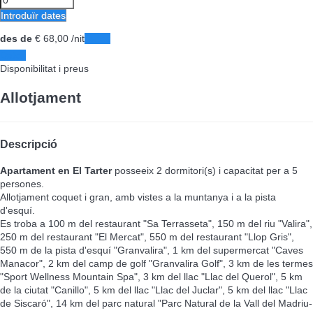
Introduïr dates
des de
€ 68,
00
/nit
Dates
Dates
Disponibilitat i preus
Allotjament
Descripció
Apartament en El Tarter
posseeix 2 dormitori(s) i capacitat per a 5
persones.
Allotjament coquet i gran, amb vistes a la muntanya i a la pista
d'esquí.
Es troba a 100 m del restaurant "Sa Terrasseta", 150 m del riu "Valira",
250 m del restaurant "El Mercat", 550 m del restaurant "Llop Gris",
550 m de la pista d'esquí "Granvalira", 1 km del supermercat "Caves
Manacor", 2 km del camp de golf "Granvalira Golf", 3 km de les termes
"Sport Wellness Mountain Spa", 3 km del llac "Llac del Querol", 5 km
de la ciutat "Canillo", 5 km del llac "Llac del Juclar", 5 km del llac "Llac
de Siscaró", 14 km del parc natural "Parc Natural de la Vall del Madriu-