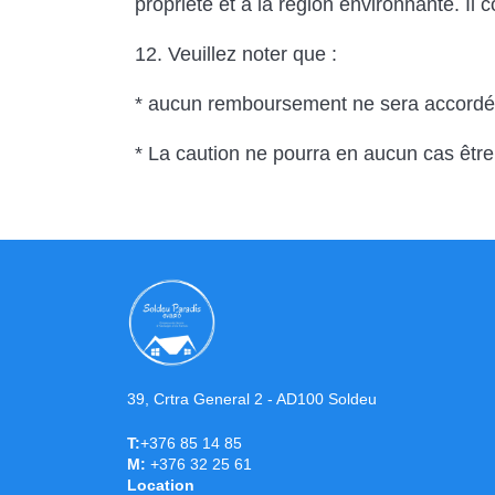
propriété et à la région environnante. Il
12. Veuillez noter que :
* aucun remboursement ne sera accordé pou
* La caution ne pourra en aucun cas être
39, Crtra General 2 - AD100 Soldeu
T:
+376 85 14 85
M:
+376 32 25 61
Location