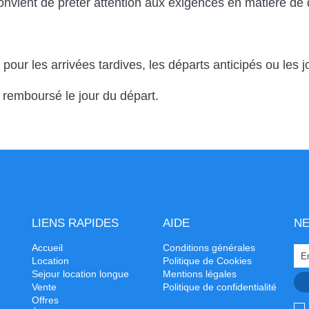
 convient de prêter attention aux exigences en matière de
r les arrivées tardives, les départs anticipés ou les jou
 remboursé le jour du départ.
LIENS RAPIDES
AIDE
N
Accueil
Conditions générales
Location
Politique de Cookies
Sejour location longue
Mentions légales
Vente
Politique de confidentialité
Offres