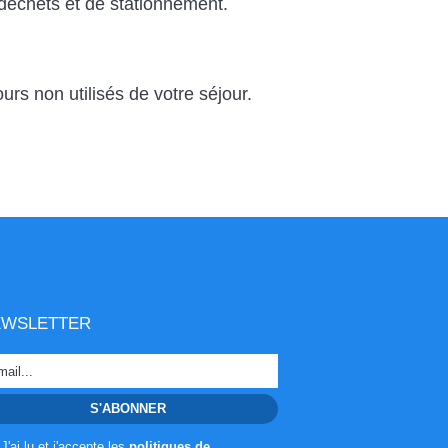
 déchets et de stationnement.
rs non utilisés de votre séjour.
EWSLETTER
J'ai lu et j'accepte les
politiques de